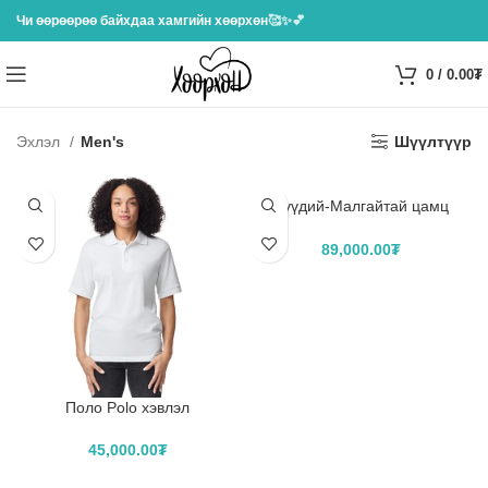
Чи өөрөөрөө байхдаа хамгийн хөөрхөн
🥰✨💕
0
/
0.00
₮
Эхлэл
Men's
Шүүлтүүр
Хүүдий-Малгайтай цамц
Hoodie хэвлэл
89,000.00
₮
САГСЛАХ
Поло Polo хэвлэл
45,000.00
₮
САГСЛАХ