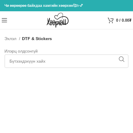
Чи өөрөөрөө байхдаа хамгийн хөөрхөн
🥰✨💕
0
/
0.00
₮
Эхлэл
DTF & Stickers
Илэрц олдсонгүй