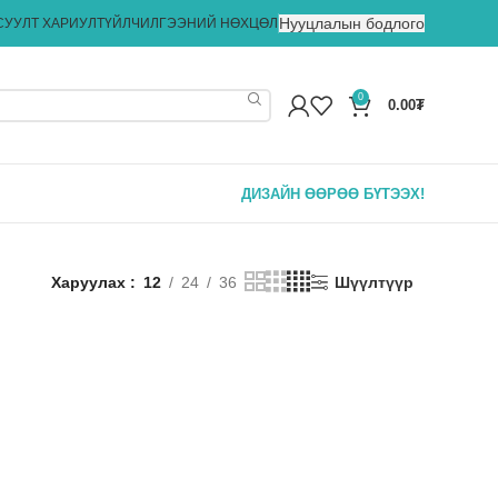
Нууцлалын бодлого
СУУЛТ ХАРИУЛТ
ҮЙЛЧИЛГЭЭНИЙ НӨХЦӨЛ
0
0.00
₮
ДИЗАЙН ӨӨРӨӨ БҮТЭЭХ!
Харуулах
12
24
36
Шүүлтүүр