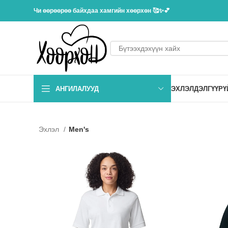
Чи өөрөөрөө байхдаа хамгийн хөөрхөн 🥰✨💕
АНГИЛАЛУУД
ЭХЛЭЛ
ДЭЛГҮҮР
Ү
Эхлэл
Men's