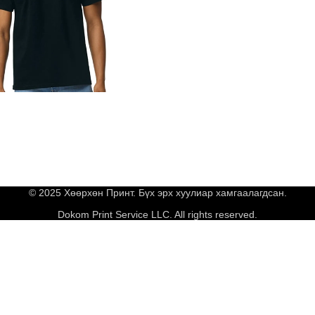
© 2025 Хөөрхөн Принт. Бүх эрх хуулиар хамгаалагдсан.
Dokom Print Service LLC. All rights reserved.