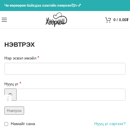
Чи өөрөөрөө байхдаа хамгийн хөөрхөн
🥰✨💕
0
/
0.00
₮
НЭВТРЭХ
*
Нэр эсвэл имэйл
*
Нууц үг
Нэвтрэх
Намайг сана
Нууц үг сэргээх?