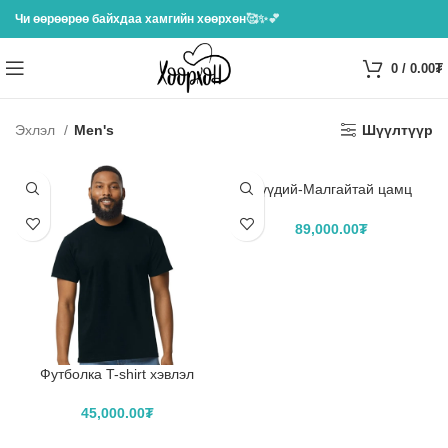
Чи өөрөөрөө байхдаа хамгийн хөөрхөн
🥰✨💕
0
/
0.00
₮
Эхлэл
Men's
Шүүлтүүр
Хүүдий-Малгайтай цамц
Hoodie хэвлэл
89,000.00
₮
САГСЛАХ
Футболка T-shirt хэвлэл
45,000.00
₮
САГСЛАХ