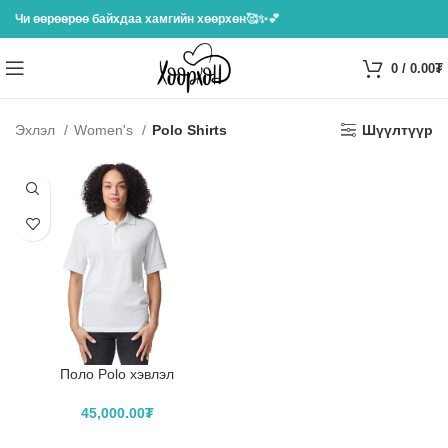
Чи өөрөөрөө байхдаа хамгийн хөөрхөн
🥰✨💕
0
/
0.00
₮
Эхлэл
Women's
Polo Shirts
Шүүлтүүр
Поло Polo хэвлэл
45,000.00
₮
САГСЛАХ