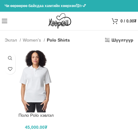
Чи өөрөөрөө байхдаа хамгийн хөөрхөн
🥰✨💕
0
/
0.00
₮
Эхлэл
Women's
Polo Shirts
Шүүлтүүр
Поло Polo хэвлэл
45,000.00
₮
САГСЛАХ