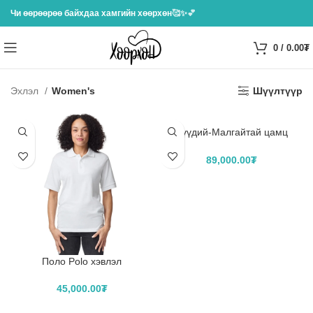
Чи өөрөөрөө байхдаа хамгийн хөөрхөн
🥰✨💕
0
/
0.00
₮
Эхлэл
Women's
Шүүлтүүр
Хүүдий-Малгайтай цамц
Hoodie хэвлэл
89,000.00
₮
САГСЛАХ
Поло Polo хэвлэл
45,000.00
₮
САГСЛАХ