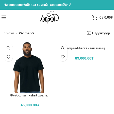
Чи өөрөөрөө байхдаа хамгийн хөөрхөн
🥰✨💕
0
/
0.00
₮
Эхлэл
Women's
Шүүлтүүр
Хүүдий-Малгайтай цамц
Hoodie хэвлэл
89,000.00
₮
САГСЛАХ
Футболка T-shirt хэвлэл
45,000.00
₮
САГСЛАХ