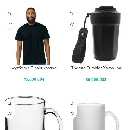
Футболка T-shirt хэвлэл
Thermo Tumbler Халуунаа
барьдаг оосортой аяга
45,000.00
₮
35,000.00
₮
САГСЛАХ
САГСЛАХ