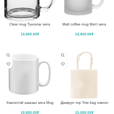
Clear mug Тунгалаг аяга
Matt coffee mug Матт аяга
19,800.00
₮
19,800.00
₮
САГСЛАХ
САГСЛАХ
Хэвлэлтэй шаазан аяга Mug
Даавуун тор Tote bag хэвлэл
print
15,000.00
₮
19,800.00
₮