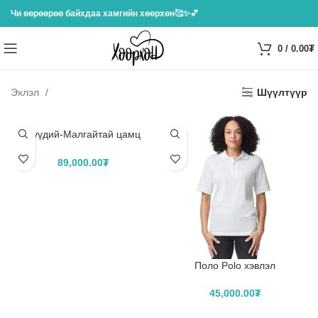
Чи өөрөөрөө байхдаа хамгийн хөөрхөн
🥰✨💕
0
/
0.00
₮
Эхлэл
Шүүлтүүр
Хүүдий-Малгайтай цамц
Hoodie хэвлэл
89,000.00
₮
САГСЛАХ
Поло Polo хэвлэл
45,000.00
₮
САГСЛАХ