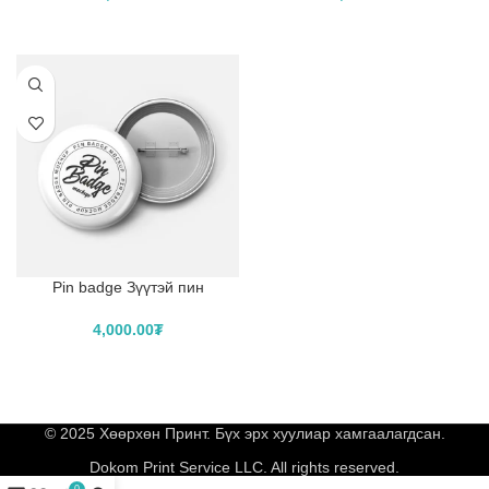
САГСЛАХ
САГСЛАХ
Pin badge Зүүтэй пин
4,000.00
₮
САГСЛАХ
© 2025 Хөөрхөн Принт. Бүх эрх хуулиар хамгаалагдсан.
Dokom Print Service LLC. All rights reserved.