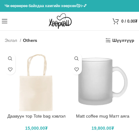
Чи өөрөөрөө байхдаа хамгийн хөөрхөн
🥰✨💕
0
/
0.00
₮
Эхлэл
Others
Шүүлтүүр
Даавуун тор Tote bag хэвлэл
Matt coffee mug Матт аяга
15,000.00
₮
19,800.00
₮
САГСЛАХ
САГСЛАХ