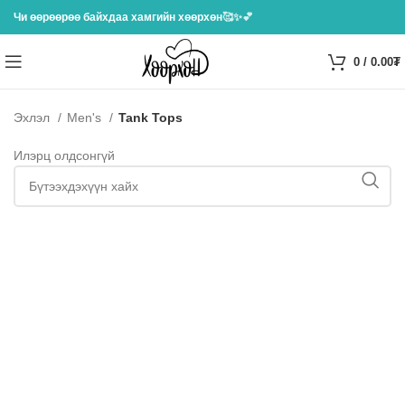
Чи өөрөөрөө байхдаа хамгийн хөөрхөн
🥰✨💕
0
/
0.00
₮
Эхлэл
Men's
Tank Tops
Илэрц олдсонгүй