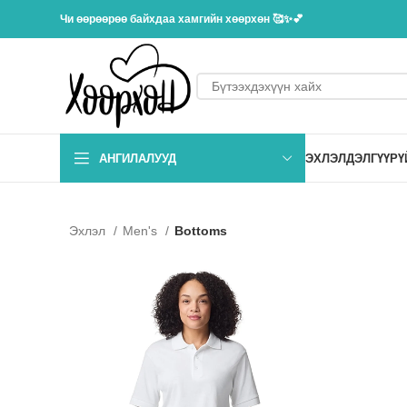
Чи өөрөөрөө байхдаа хамгийн хөөрхөн 🥰✨💕
АНГИЛАЛУУД
ЭХЛЭЛ
ДЭЛГҮҮР
Ү
Эхлэл
Men's
Bottoms