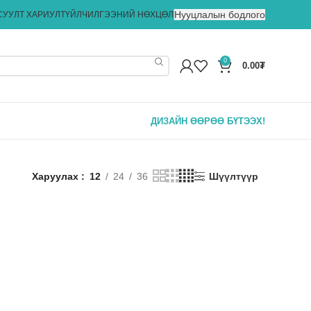
Нууцлалын бодлого
СУУЛТ ХАРИУЛТ
ҮЙЛЧИЛГЭЭНИЙ НӨХЦӨЛ
0
0.00
₮
ДИЗАЙН ӨӨРӨӨ БҮТЭЭХ!
Харуулах
12
24
36
Шүүлтүүр