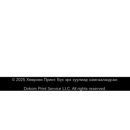
© 2025 Хөөрхөн Принт. Бүх эрх хуулиар хамгаалагдсан.
Dokom Print Service LLC. All rights reserved.