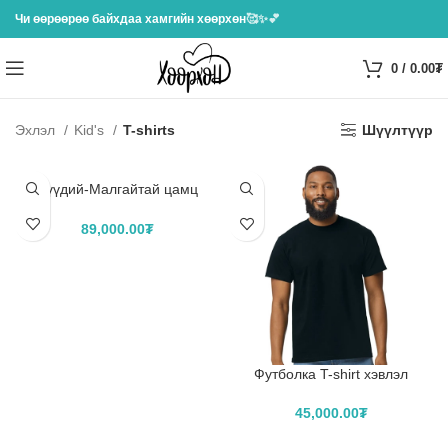
Чи өөрөөрөө байхдаа хамгийн хөөрхөн
🥰✨💕
0
/
0.00
₮
Эхлэл
Kid's
T-shirts
Шүүлтүүр
Хүүдий-Малгайтай цамц
Hoodie хэвлэл
89,000.00
₮
САГСЛАХ
Футболка T-shirt хэвлэл
45,000.00
₮
САГСЛАХ