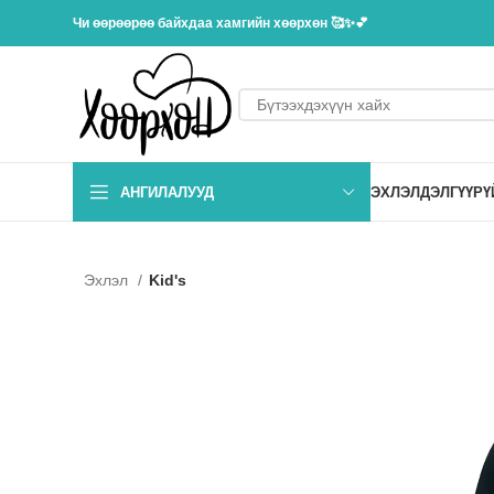
Чи өөрөөрөө байхдаа хамгийн хөөрхөн 🥰✨💕
АНГИЛАЛУУД
ЭХЛЭЛ
ДЭЛГҮҮР
Ү
Эхлэл
Kid's