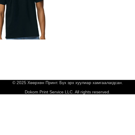
© 2025 Хөөрхөн Принт. Бүх эрх хуулиар хамгаалагдсан.
Dokom Print Service LLC. All rights reserved.