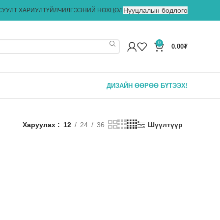
Нууцлалын бодлого
СУУЛТ ХАРИУЛТ
ҮЙЛЧИЛГЭЭНИЙ НӨХЦӨЛ
0
0.00
₮
ДИЗАЙН ӨӨРӨӨ БҮТЭЭХ!
Харуулах
12
24
36
Шүүлтүүр