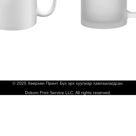
© 2025 Хөөрхөн Принт. Бүх эрх хуулиар хамгаалагдсан.
Dokom Print Service LLC. All rights reserved.