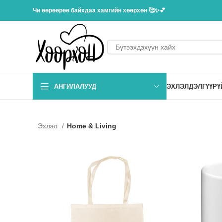
Чи өөрөөрөө байхдаа хамгийн хөөрхөн 🥰✨💕
АНГИЛАЛУУД
ЭХЛЭЛ
ДЭЛГҮҮР
Ү
Эхлэл
Home & Living