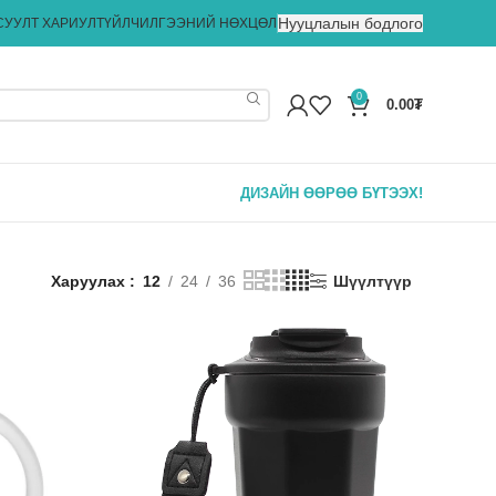
Нууцлалын бодлого
СУУЛТ ХАРИУЛТ
ҮЙЛЧИЛГЭЭНИЙ НӨХЦӨЛ
0
0.00
₮
ДИЗАЙН ӨӨРӨӨ БҮТЭЭХ!
Харуулах
12
24
36
Шүүлтүүр