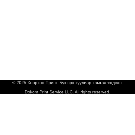
© 2025 Хөөрхөн Принт. Бүх эрх хуулиар хамгаалагдсан.
Dokom Print Service LLC. All rights reserved.