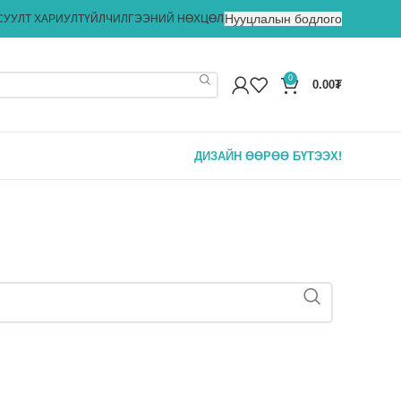
Нууцлалын бодлого
СУУЛТ ХАРИУЛТ
ҮЙЛЧИЛГЭЭНИЙ НӨХЦӨЛ
0
0.00
₮
ДИЗАЙН ӨӨРӨӨ БҮТЭЭХ!