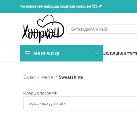
Чи өөрөөрөө байхдаа хамгийн хөөрхөн 🥰✨💕
АНГИЛАЛУУД
ЭХЛЭЛ
ДЭЛГҮҮР
Ү
Эхлэл
Men's
Sweatshirts
Илэрц олдсонгүй