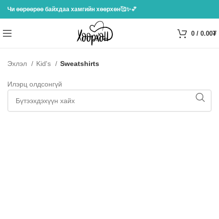
Чи өөрөөрөө байхдаа хамгийн хөөрхөн
🥰✨💕
0
/
0.00
₮
Эхлэл
Kid's
Sweatshirts
Илэрц олдсонгүй