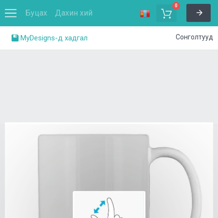
0
Буцах
Дахин хий
Сонголтууд
MyDesigns-д хадгал